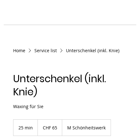
Home
Service list
Unterschenkel (inkl. Knie)
Unterschenkel (inkl.
Knie)
Waxing für Sie
65
Schweizer
25 min
2
CHF 65
M Schönheitswerk
Franken
5
m