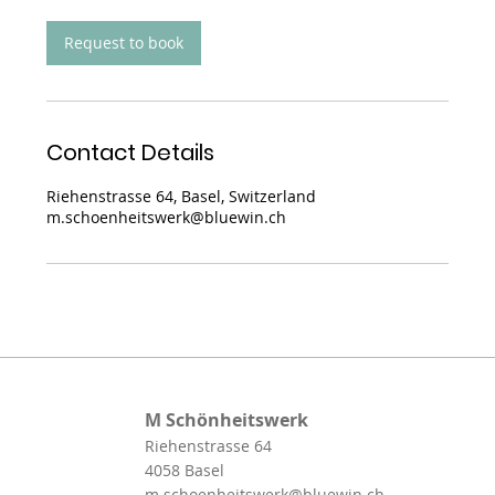
i
n
Request to book
Contact Details
Riehenstrasse 64, Basel, Switzerland
m.schoenheitswerk@bluewin.ch
M Schönheitswerk
Riehenstrasse 64
4058 Basel
m.schoenheitswerk@bluewin.ch