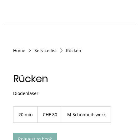
Home
Service list
Rücken
Rücken
Diodenlaser
80
Schweizer
20 min
2
CHF 80
M Schönheitswerk
Franken
0
m
i
n
Request to book