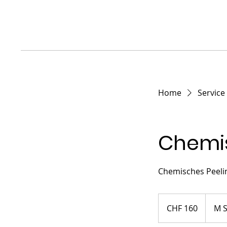
Home
Service 
Chemis
Chemisches Peeli
160
Schweizer
CHF 160
M S
Franken