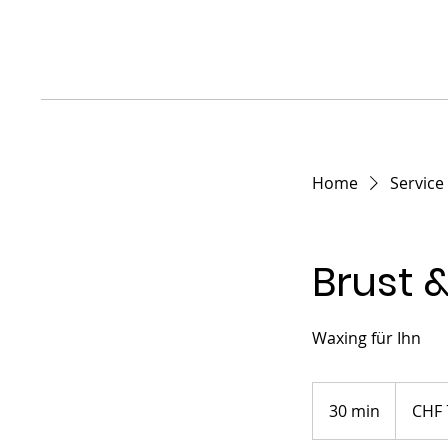
Home
Service 
Brust 
Waxing für Ihn
70
Schweizer
30 min
3
CHF 
Franken
0