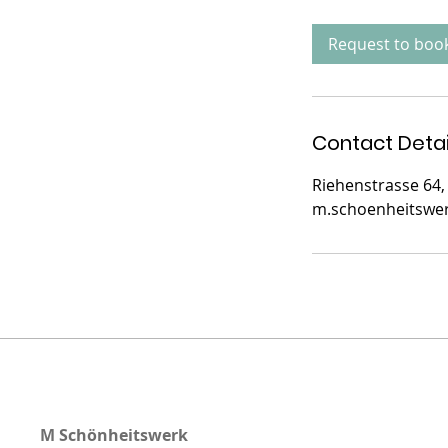
m
i
Request to boo
n
Contact Detai
Riehenstrasse 64, 
m.schoenheitswe
M Schönheitswerk