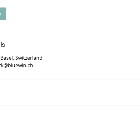
k
ls
Basel, Switzerland
rk@bluewin.ch