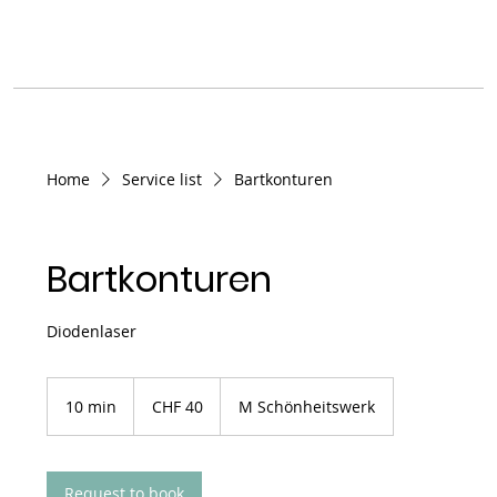
Home
Service list
Bartkonturen
Bartkonturen
Diodenlaser
40
Schweizer
10 min
1
CHF 40
M Schönheitswerk
Franken
0
m
i
n
Request to book