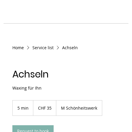
Home
Service list
Achseln
Achseln
Waxing für Ihn
35
Schweizer
5 min
5
CHF 35
M Schönheitswerk
Franken
m
i
n
Request to book