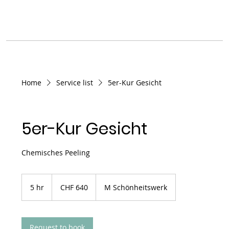
Home
Service list
5er-Kur Gesicht
5er-Kur Gesicht
Chemisches Peeling
640
Schweizer
5 hr
5
CHF 640
M Schönheitswerk
Franken
h
r
Request to book